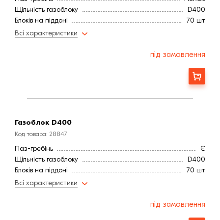
Щільність газоблоку
D400
Блоків на піддоні
70 шт
Блоків в 1 м3, шт.
32,79
Всі характеристики
Тип
Газоблок
Висота блоку, мм
200
під замовлення
Ширина блоку, мм
250
Завод
Березань
Замовити
Газоблок D400
Код товара: 28847
Паз-гребінь
Є
Щільність газоблоку
D400
Блоків на піддоні
70 шт
Блоків в 1 м3, шт.
32,79
Всі характеристики
Тип
Газоблок
Висота блоку, мм
200
під замовлення
Ширина блоку, мм
250