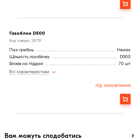
Завод
Березань
Замовити
Газоблок D500
Код товара: 28719
Паз-гребінь
Немає
Щільність газоблоку
D500
Блоків на піддоні
70 шт
Блоків в 1 м3, шт.
32,79
Всі характеристики
Тип
Газоблок
Висота блоку, мм
200
під замовлення
Ширина блоку, мм
250
Завод
Березань
Замовити
Вам можуть сподобатись