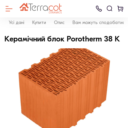
Усі дані
Купити
Опис
Вам можуть сподобатись
Керамічний блок Porotherm 38 K
Клінкерна
Клінкерна
Керамічні бло
Керамічна
Клинкерная
Ammonit
Дренажні сумі
Бру
Цегла
цегла
бруківка
черепиця
плитка для
Keramik
для систем
Кер
фасада
мощення
Газоблок
Керамейя
Бруківка
Черепиця
LHL
ЦПЧ
LODE
Будівельний блок
Облицювальн
Дах
цегла