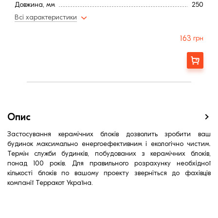
Довжина, мм
250
Штук на піддоні
60
Всі характеристики
Ширина, мм:
380
R кладки (м2 ∙К/Вт):
3,66
163
грн
Шумоізоляція (дБ):
43
Еквівалент умовної цегли (шт)
11,59
Замовити
Витрати розчину на 1м² кладки (л)
33
Вага, кг
16,7
Країна:
Угорщина
Марка міцності (м):
100
Теплопровідність λ кладки (Вт/м∙К):
0,109
Опис
Пустотність, %
52
Водопоглинання ,< (%)
12,0
Застосування керамічних блоків дозволить зробити ваш
будинок максимально енергоефективним і екологічно чистим.
Морозостійкість, (циклів):
25,0
Термін служби будинків, побудованих з керамічних блоків,
понад 100 років. Для правильного розрахунку необхідної
кількості блоків по вашому проекту зверніться до фахівців
компанії Терракот Україна.