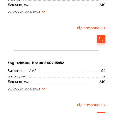
Довжина, мм
240
Вага, кг
3,9
Всі характеристики
Ширина, мм:
115
Країна:
Німеччина
Колір
Серый
під замовлення
Фактура
Фактурная
Замовити
Englischblau-Braun 240x115x52
Витрата, шт / м2
64
Висота, мм
52
Довжина, мм
240
Штук на піддоні
576
Всі характеристики
Вага, кг
3,2
Ширина, мм:
115
Країна:
Німеччина
під замовлення
Колір
Серый