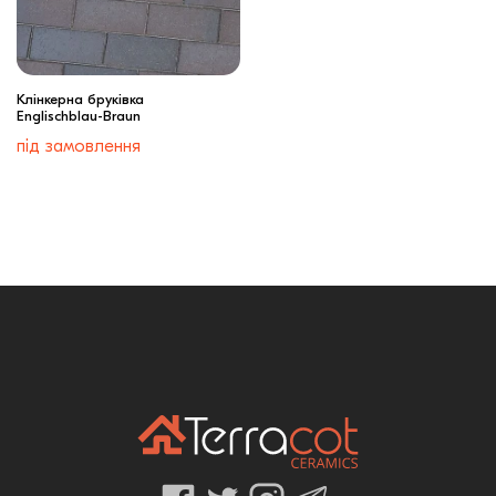
Клінкерна бруківка
Englischblau-Braun
під замовлення