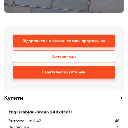
Клінкерная плитка
Сходи та ганок
Будівельні суміші
Відправити на безкоштовний прорахунок
Хочу знижку
Перетелефонуйте мені
Купити
Englischblau-Braun 240x115x71
Витрата, шт / м2
48
Висота, мм
71