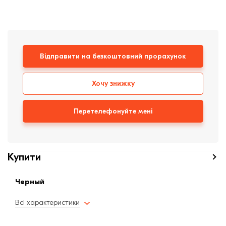
Клінкерная плитка
Сходи та ганок
Відправити на безкоштовний прорахунок
Будівельні суміші
Хочу знижку
Перетелефонуйте мені
Купити
Черный
Всі характеристики