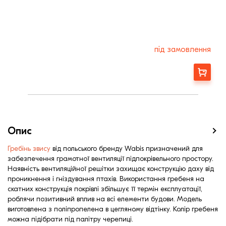
під замовлення
Замовити
Опис
Гребінь звису
від польського бренду Wabis призначений для
забезпечення грамотної вентиляції підпокрівельного простору.
Наявність вентиляційної решітки захищає конструкцію даху від
проникнення і гніздування птахів. Використання гребеня на
скатних конструкція покрівлі збільшує її термін експлуатації,
роблячи позитивний вплив на всі елементи будови. Модель
виготовлена з поліпропелена в цегляному відтінку. Колір гребеня
можна підібрати під палітру черепиці.