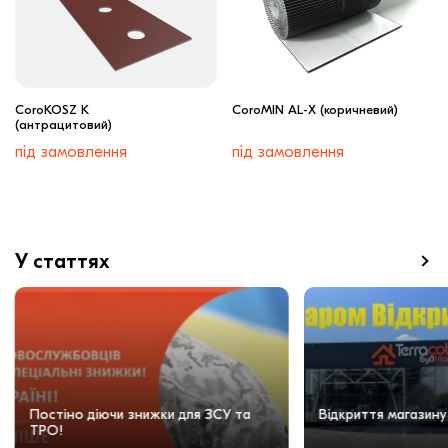
CoroKOSZ K
CoroMIN AL-X (коричневий)
(антрацитовий)
під замовлення
під замовлення
У статтях
Постіно діючи знижки для ЗСУ та
Відкриття магазину
ТРО!