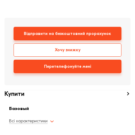
Клінкерная плитка
Сходи та ганок
Відправити на безкоштовний прорахунок
Будівельні суміші
Хочу знижку
Перетелефонуйте мені
Купити
Базовый
Всі характеристики