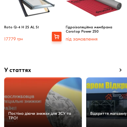
Roto Q-4 H 2S AL S1
Гідроізоляційна мембрана
Corotop Power 250
Купити
17779
грн
під замовлення
У статтях
Постіно діючи знижки для ЗСУ та
Відкриття магазину
ТРО!