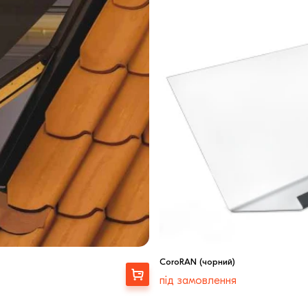
CoroRAN (чорний)
Вибрати
під замовлення