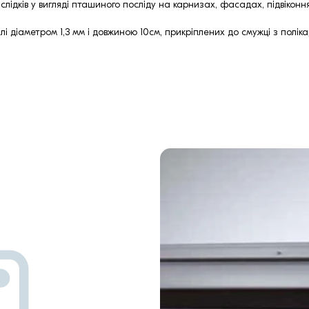
слідків у вигляді пташиного посліду на карнизах, фасадах, підвікон
лі діаметром 1,3 мм і довжиною 10см, прикріплених до смужці з полік