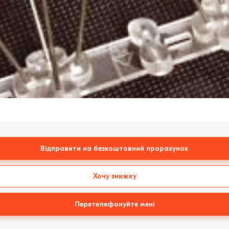
Відправити на безкоштовний прорахунок
Хочу знижку
Перетелефонуйте мені