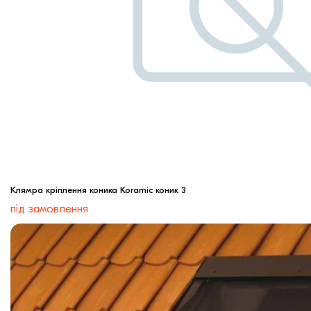
Клямра кріплення коника Koramic коник 3
під замовлення