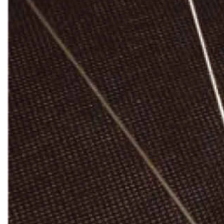
Клінкерная плитка
Сходи та ганок
Будівельні суміші