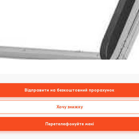
Відправити на безкоштовний прорахунок
Хочу знижку
Перетелефонуйте мені