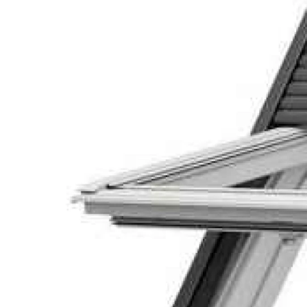
Клінкерная плитка
Сходи та ганок
Будівельні суміші