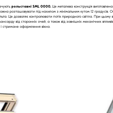
печують
рольставні SML 0000.
Це металева конструкція виготовлена з
можна розташовувати під нахилом з мінімальним кутом 12 градусів. Ос
льта. Це дозволяє контролювати потік природного світла. При цьому 
ансарду від сторонніх очей, а також від зовнішніх механічних впливів
е і стримане оформлення вікна.