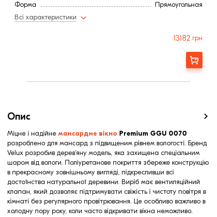
Форма
Прямоугольная
Всі характеристики
13182
грн
Замовити
Опис
Міцне і надійне
мансардне
вікно
Premium GGU 0070
розроблено для мансард з підвищеним рівнем вологості. Бренд
Velux розробив дерев'яну модель, яка захищена спеціальним
шаром від вологи. Поліуретанове покриття збереже конструкцію
в прекрасному зовнішньому вигляді, підкресливши всі
достоїнства натуральної деревини. Виріб має вентиляційний
клапан, який дозволяє підтримувати свіжість і чистоту повітря в
кімнаті без регулярного провітрювання. Це особливо важливо в
холодну пору року, коли часто відкривати вікна неможливо.