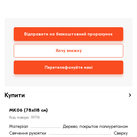
Клінкерная плитка
Сходи та ганок
Відправити на безкоштовний прорахунок
Будівельні суміші
Хочу знижку
Перетелефонуйте мені
Купити
MК06 (78х118 см)
Код товара: 19774
Матеріал
Дерево, покрытое полиуретаном
Свячення рукоятки
Сверху