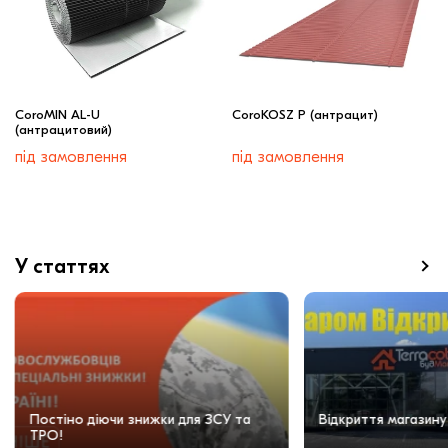
CoroMIN AL-U
CoroKOSZ P (антрацит)
(антрацитовий)
під замовлення
під замовлення
У статтях
Постіно діючи знижки для ЗСУ та
Відкриття магазину
ТРО!