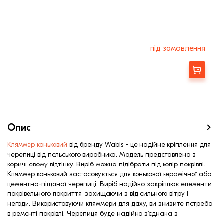
під замовлення
Замовити
Опис
Кляммер коньковий
від бренду Wabis - це надійне кріплення для
черепиці від польського виробника. Модель представлена в
коричневому відтінку. Виріб можна підібрати під колір покрівлі.
Кляммер коньковий застосовується для конькової керамічної або
цементно-піщаної черепиці. Виріб надійно закріплює елементи
покрівельного покриття, захищаючи з від сильного вітру і
негоди. Використовуючи кляммери для даху, ви знизите потреба
в ремонті покрівлі. Черепиця буде надійно з'єднана з