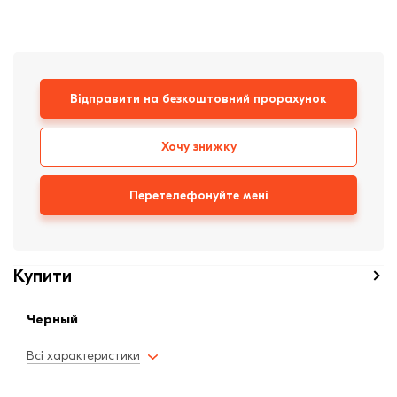
Клінкерная плитка
Сходи та ганок
Відправити на безкоштовний прорахунок
Будівельні суміші
Хочу знижку
Перетелефонуйте мені
Купити
Черный
Всі характеристики