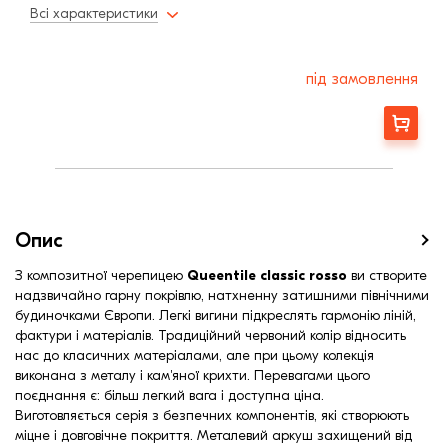
Толщина металла
0,45 мм
Всі характеристики
Минимальный угол наклона3
15
під замовлення
Замовити
Опис
З композитної черепицею
Queentile classic rosso
ви створите
надзвичайно гарну покрівлю, натхненну затишними північними
будиночками Європи. Легкі вигини підкреслять гармонію ліній,
фактури і матеріалів. Традиційний червоний колір відносить
нас до класичних матеріалами, але при цьому колекція
виконана з металу і кам'яної крихти. Перевагами цього
поєднання є: більш легкий вага і доступна ціна.
Виготовляється серія з безпечних компонентів, які створюють
міцне і довговічне покриття. Металевий аркуш захищений від