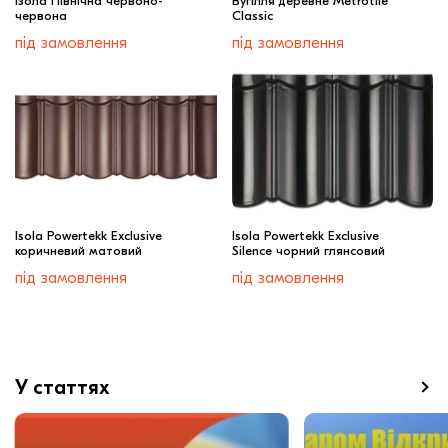
Ізола Північна червоно-
Вугілля деревне Metrotile
червона
Classic
під замовлення
під замовлення
Isola Powertekk Exclusive
Isola Powertekk Exclusive
коричневий матовий
Silence чорний глянсовий
під замовлення
під замовлення
У статтях