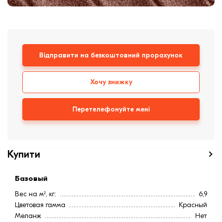
Клінкерная плитка
Сходи та ганок
Відправити на безкоштовний прорахунок
Будівельні суміші
Хочу знижку
Перетелефонуйте мені
Купити
Базовый
Вес на м², кг:
6,9
Цветовая гамма
Красный
Меланж
Нет