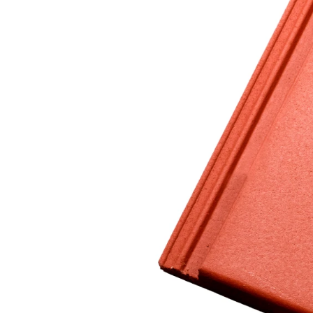
Клінкерная плитка
Сходи та ганок
Будівельні суміші