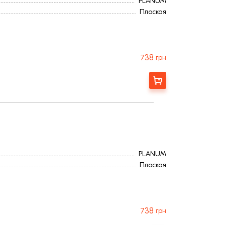
PLANUM
Плоская
738
грн
Замовити
PLANUM
Плоская
738
грн