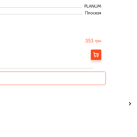
PLANUM
Плоская
353
грн
Замовити