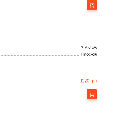
Замовити
PLANUM
Плоская
1220
грн
Замовити