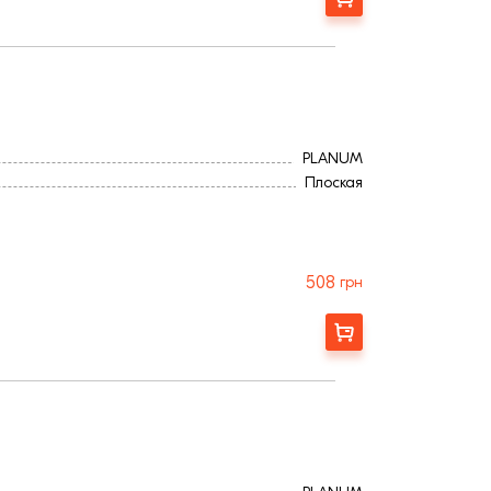
PLANUM
Плоская
508
грн
Замовити