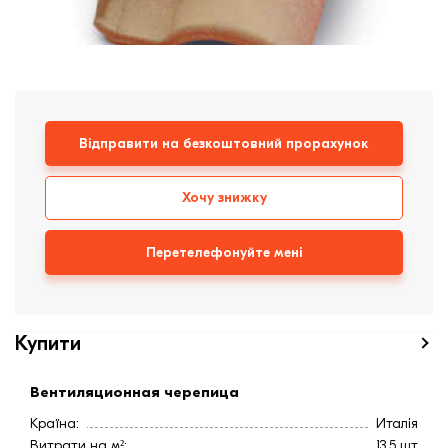
Дах
цегла
Клінкерная плитка
Сходи та ганок
Будівельні суміші
Відправити на безкоштовний прорахунок
Хочу знижку
Перетелефонуйте мені
Купити
Вентиляционная черепица
Країна:
Италія
Витрати на м²:
13,5 шт