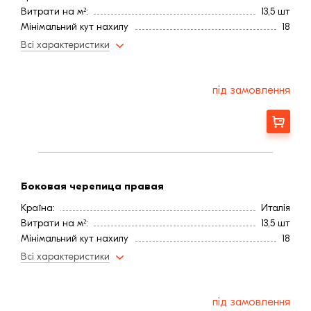
Витрати на м²:
13,5 шт
Мінімальний кут нахилу
18
Колір
Желтый
Всі характеристики
під замовлення
Замовити
Боковая черепица правая
Країна:
Италія
Витрати на м²:
13,5 шт
Мінімальний кут нахилу
18
Колір
Желтый
Всі характеристики
під замовлення