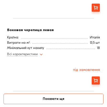
Замовити
Боковая черепица левая
Країна:
Италія
Витрати на м²:
13,5 шт
Мінімальний кут нахилу
18
Колір
Желтый
Всі характеристики
під замовлення
Замовити
Показати ще