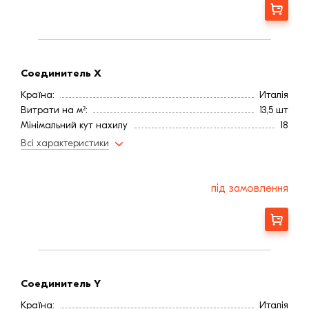
Замовити
Соединитель X
Країна:
Италія
Витрати на м²:
13,5 шт
Мінімальний кут нахилу
18
Колір
Желтый
Всі характеристики
під замовлення
Замовити
Соединитель Y
Країна:
Италія