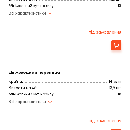
Мінімальний кут нахилу
18
Колір
Желтый
Всі характеристики
під замовлення
Замовити
Дымоходная черепица
Країна:
Италія
Витрати на м²:
13,5 шт
Мінімальний кут нахилу
18
Колір
Желтый
Всі характеристики
під замовлення