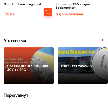
Nibra H10 Braun Engobiert
Reform Tile R13S Zingrau
Edelengobiert
Купити
150
грн
під замовлення
У статтях
Постіно діючи знижки для
Відкриття магазину
ЗСУ та ТРО!
Переглянуті