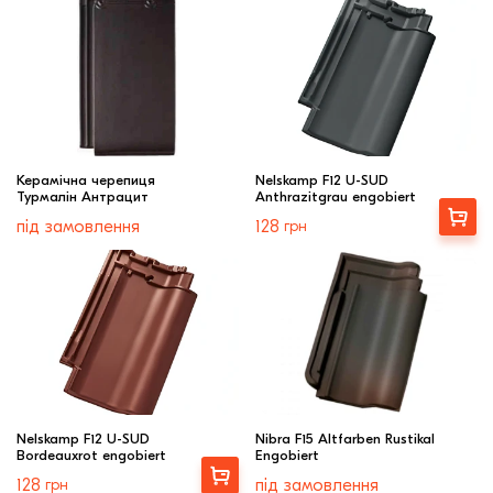
Керамічна черепиця
Nelskamp F12 U-SUD
Турмалін Антрацит
Anthrazitgrau engobiert
Купити
під замовлення
128
грн
Nelskamp F12 U-SUD
Nibra F15 Altfarben Rustikal
Bordeauxrot engobiert
Engobiert
Купити
128
грн
під замовлення