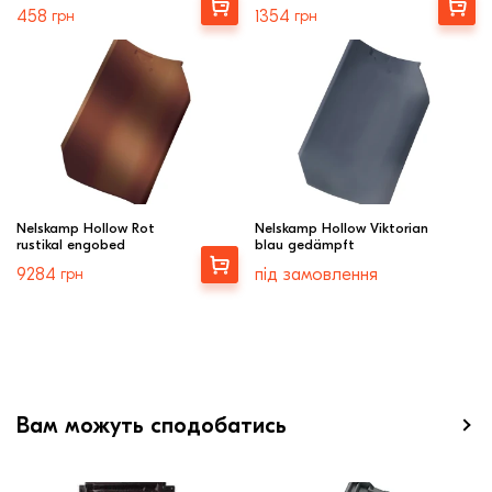
Вибрати
Вибрати
458
грн
1354
грн
Nelskamp Hollow Rot
Nelskamp Hollow Viktorian
rustikal engobed
blau gedämpft
Вибрати
9284
грн
під замовлення
Вам можуть сподобатись