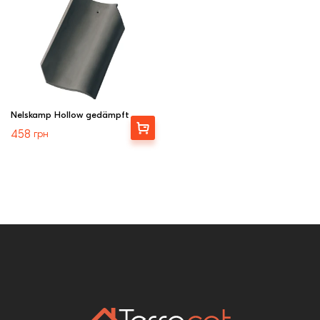
Nelskamp Hollow gedämpft
Вибрати
458
грн