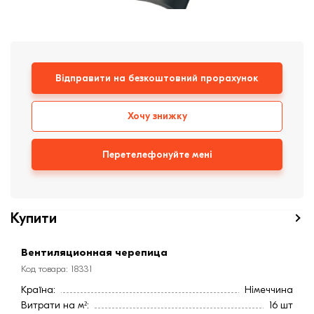
Дах
цегла
Клінкерная плитка
Сходи та ганок
Відправити на безкоштовний прорахунок
Будівельні суміші
Хочу знижку
Перетелефонуйте мені
Купити
Вентиляционная черепица
Код товара: 18331
Країна:
Німеччина
Витрати на м²:
16 шт