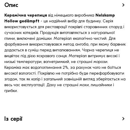
Середня довжина обрешітки, мм:
295
Опис
Середня довжина обрешітки, мм:
320
Середня довжина обрешітки, мм:
323
Керамічна черепиця
від німецького виробника
Nelskamp
Hollow gedämpft
- це надійний вибір для будинку. Серія
використовується для реставрації покрівлі старовинних споруд і
сучасних котеджів. Продукція виготовляється з натуральної
глини, виключені домішки. Матеріал екологічно чистий. Для
фарбування використовувався метод ангоба, при якому барвник
додається в суміш перед випалюванням. Чорна черепиця не
вицвітає під дією яскравого сонця. Матеріал витримує високі і
низькі температури, вогнетримкий, не страшні морози.
Кераміка має водопоглинання 2%, за рахунок чого не боїться
високої вологості. Покрівлю не потрібно буде перефарбовувати
згодом, так як колір і загальний зовнішній вигляд зберігається на
весь час експлуатації. Даху не страшні мохи, лишайники і
грибки.
Із серії