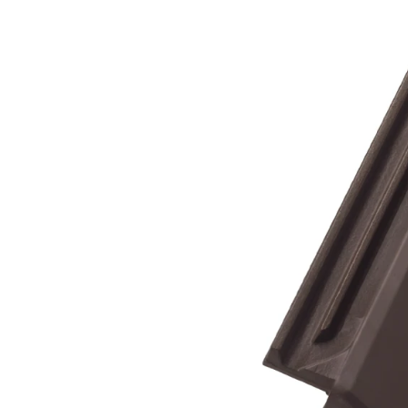
Клінкерная плитка
Сходи та ганок
Будівельні суміші