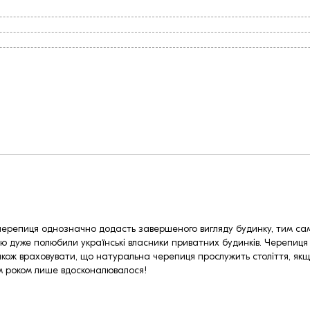
ка черепиця однозначно додасть завершеного вигляду будинку, тим с
 дуже полюбили українські власники приватних будинків. Черепиця ва
акож враховувати, що натуральна черепиця прослужить століття, якщо
им роком лише вдосконалювалося!