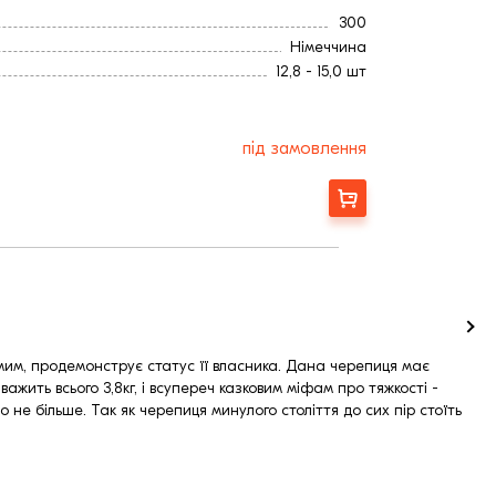
214
300
310
Німеччина
365
12,8 - 15,0 шт
Коричневый
Ангоб
12,8
під замовлення
15,0
438
Замовити
48,64
57,0
25,0
3,8
253
214
310
амим, продемонструє статус її власника. Дана черепиця має
жить всього 3,8кг, і всупереч казковим міфам про тяжкості -
365
 не більше. Так як черепиця минулого століття до сих пір стоїть