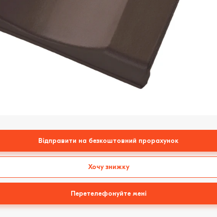
Відправити на безкоштовний прорахунок
Хочу знижку
Перетелефонуйте мені