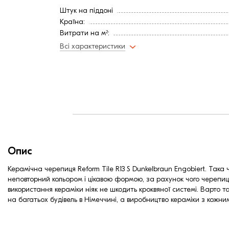
Середня ширина обрешітки (мм):
Штук на піддоні
Середня довжина обрешітки, мм:
Країна:
Середня довжина обрешітки, мм:
Витрати на м²:
Колір
Всі характеристики
Покриття
Витрата, шт / м2
Витрата, шт / м2
Довжина, мм
Вага на м², кг:
Вага на м², кг:
Мінімальний кут нахилу
Вага, кг
Ширина, мм:
Опис
Середня ширина обрешітки (мм):
Середня довжина обрешітки, мм:
Керамічна черепиця Reform Tile R13 S Dunkelbraun Engobiert. Та
неповторний кольором і цікавою формою, за рахунок чого черепицю
Середня довжина обрешітки, мм:
використання кераміки ніяк не шкодить кроквяної системі. Варто т
на багатьох будівель в Німеччині, а виробництво кераміки з кожн