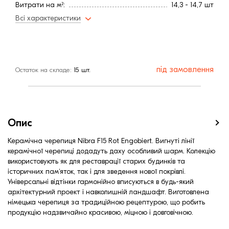
Витрати на м²:
14,3 - 14,7 шт
Колір
Красный
Всі характеристики
Покриття
Ангоб
Витрата, шт / м2
14,3
Витрата, шт / м2
14,7
Довжина, мм
420
під замовлення
Остаток на складе:
15 шт.
Вага на м², кг:
44,33
Мінімальний кут нахилу
22,0
Вага, кг
3,1
Ширина, мм:
261
Середня ширина обрешітки (мм):
199
Опис
Середня довжина обрешітки, мм:
347
Керамічна черепиця Nibra F15 Rot Engobiert. Вигнуті лінії
керамічної черепиці додадуть даху особливий шарм. Колекцію
використовують як для реставрації старих будинків та
історичних пам'яток, так і для зведення нової покрівлі.
Універсальні відтінки гармонійно вписуються в будь-який
архітектурний проект і навколишній ландшафт. Виготовлена
німецька черепиця за традиційною рецептурою, що робить
продукцію надзвичайно красивою, міцною і довговічною.