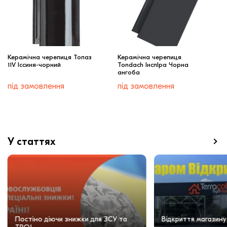
Керамічна черепиця Топаз
Керамічна черепиця
11V Іссиня-чорний
Tondach ІнспІра Чорна
ангоба
під замовлення
під замовлення
У статтях
Постіно діючи знижки для ЗСУ та
Відкриття магазину