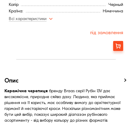
Колір
Черный
Країна:
Німеччина
Витрата, шт / м2
12,5
Всі характеристики
Витрата, шт / м2
13,5
Покриття
Глазурь
під замовлення
Довжина, мм
435
Мінімальний кут нахилу
22,0
Замовити
Вага, кг
3,2
Ширина, мм:
275
Середня довжина обрешітки, мм:
330
Середня довжина обрешітки, мм:
360
Середня ширина обрешітки (мм):
224
Опис
Керамічна черепиця
бренду Braas серії Рубін 13V дає
високоякісне, природне сяйво даху. Людина, яка приймає
рішення на її користь, має особливу вимогу до архітектурної
гармонії й нестаріючої краси. Наскільки різноманітним може
бути цей вибір, показує широкий діапазон рубінового
асортименту - від вибору кольору до різних форматів.