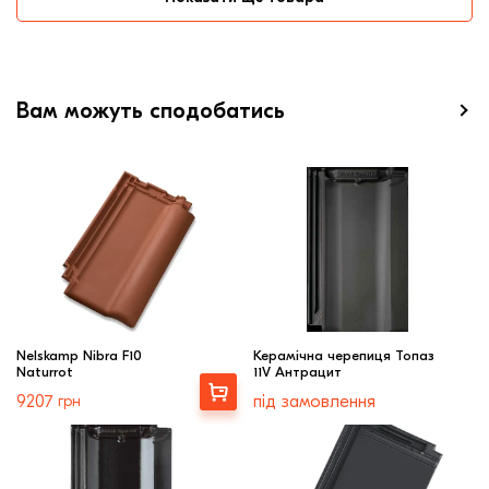
Вам можуть сподобатись
Nelskamp Nibra F10
Керамічна черепиця Топаз
Naturrot
11V Антрацит
Вибрати
9207
грн
під замовлення