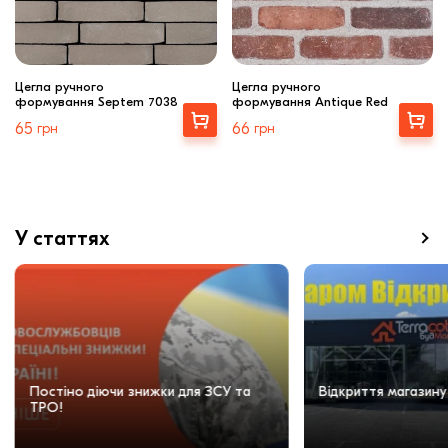
Цегла ручного
Цегла ручного
формування Septem 7038
формування Antique Red
Вибрати
Вибрати
65
грн
66
грн
У статтях
Постіно діючи знижки для ЗСУ та
Відкриття магазину
ТРО!