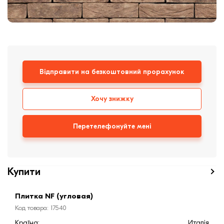
Клінкерная плитка
Сходи та ганок
Будівельні суміші
Відправити на безкоштовний прорахунок
Хочу знижку
Перетелефонуйте мені
Купити
Плитка NF (угловая)
Код товара: 17540
Країна:
Италія