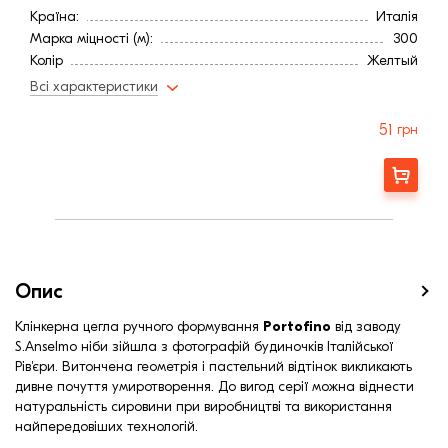
Країна:
Италія
Марка міцності (м):
300
Колір
Желтый
Фактура
Рифленая
Всі характеристики
51
грн
Замовити
Опис
Клінкерна цегла ручного формування
Portofino
від заводу
S.Anselmo ніби зійшла з фотографій будиночків Італійської
Рів'єри. Витончена геометрія і пастельний відтінок викликають
дивне почуття умиротворення. До вигод серії можна віднести
натуральність сировини при виробництві та використання
найпередовіших технологій.