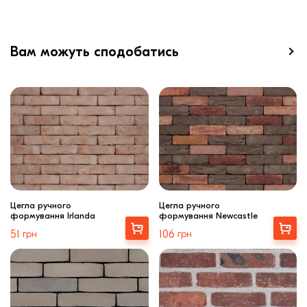
Вам можуть сподобатись
Цегла ручного
Цегла ручного
формування Irlanda
формування Newcastle
Вибрати
Вибрати
51
грн
106
грн