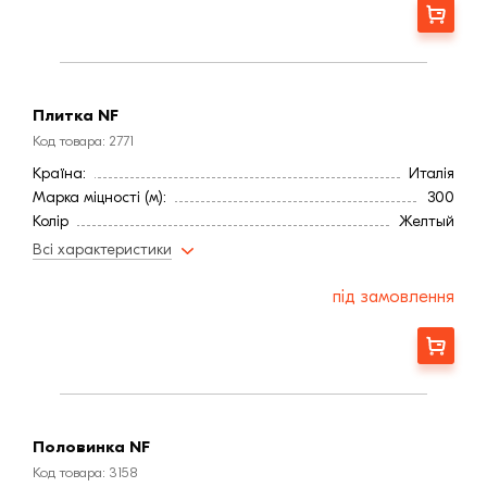
Морозостійкість, (циклів):
150
Замовити
Країна:
Италія
Марка міцності (м):
300
Колір
Желтый
Фактура
Рифленая
Плитка NF
Код товара: 2771
Країна:
Италія
Марка міцності (м):
300
Колір
Желтый
Фактура
Рифленая
Всі характеристики
під замовлення
Замовити
Половинка NF
Код товара: 3158