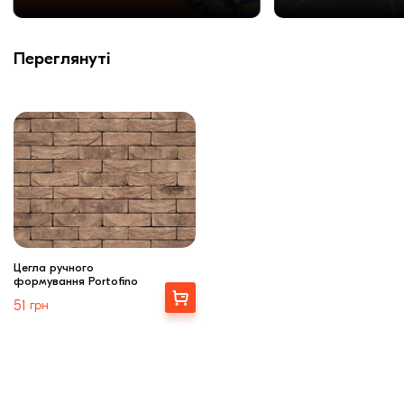
Переглянуті
Цегла ручного
формування Portofino
Вибрати
51
грн