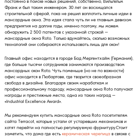
постоянно в поиске новых решений, собственно, Вильгельм
Франк и был таким инженером. 30 лет он восхищался
строительной сферой, пока не решил воплотить личные идеи в
мансардные окна. Эта идея стала чуть ли не главным девизом
предприятия на долгие годы, именно поэтому, мы можем
обнаружить 2 500 патентов с указанной строкой –
мансардные окна Roto. Только вдумайтесь, сколько возможных
технологий они собираются использовать лишь для окон!
Главный офис находится в городе Бад Мергентхайм (Германия),
где больше тысячи сотрудников занимаются производством
мансардных окон Roto. Чуть поменьше (но не по важности)
офис находится в Любартове, где творится своеобразная
свобода в дизайне. Благодаря своим наработкам и
профессиональному подходу, мансардные окна Roto получают
награды и престижные места, одна из таких наград –
«Industrial Excellence Award».
Мы рекомендуем купить мансардные окна Roto посетителям
сайта Terracot, которые устали от устаревших механизмов и
хотят перейти на полностью регулируемую фурнитуру.Стоит
заметить, что дома где есть
керамическая черепица
в связке с