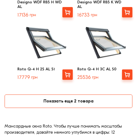
Designo WDF R85 H WD
Designo WDF R85 K WD
AL
AL
Выбрать
Выбрать
17136
грн
16733
грн
Roto Q-4 H 2S AL S1
Roto Q-4 H 3С AL S0
Купити
Купити
17779
грн
25536
грн
Показать еще 2 товара
Мансардные окна Roto. Чтобы лучше понимать масштабы
производителя, давайте немного углубимся в цифры: 12