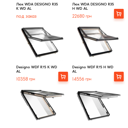
формовки
Люк WDA DESIGNO R35
Люк WDA DESIGNO R35
Клинкерная плитка
K WD AL
H WD AL
Выбрать
под заказ
22680
грн
Ступени, крыльцо
Строительные
смеси
Designo WDF R75 K WD
Designo WDF R75 H WD
AL
AL
Выбрать
Купити
10358
грн
14556
грн