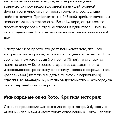
высокотехнологичных заводов, на которых ежедневно
занимаются производством одной из лучшей оконной
фурнитуры в мире (это не просто громкие слова, дальше
поймете почему). Приблизительно 2/3 всей прибыли компании
приносит именно сфера окон. Во всём мире, от дилеров то
простых прорабов на стройке говорят в один голос – купить
мансардные окна Roto это чуть ли не лучшее вложение в свой
дом!
К чему это? Всё просто, это даёт понимаете того, что Roto
востребованы на рынке, их покупают и ценят за качество. Если
вернуться немного назад (точнее на 75 лет), то становится
понятно одно – Roto всегда старались создавать нечто
инновационное, раскладную лестницу чердак с современными
креплениями ( их можно видеть в фильмах американских)
сделали их инженеры, ну и главное достоинство – мансардное
окно с верхней осью поворота.
Мансардные окна Roto. Краткая история:
Давайте представим молодого инженера, который буквально
живёт инновациями и «всем таким современным. Такой человек